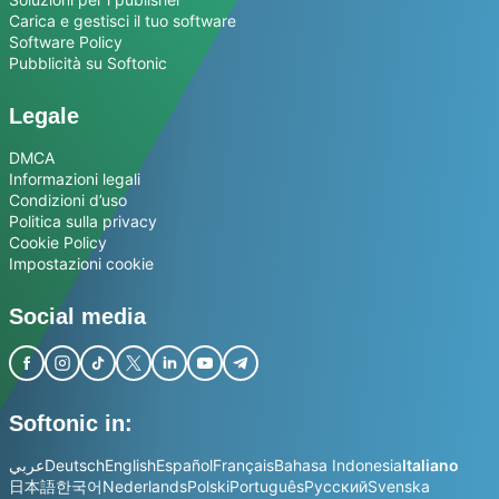
Carica e gestisci il tuo software
Software Policy
Pubblicità su Softonic
Legale
DMCA
Informazioni legali
Condizioni d’uso
Politica sulla privacy
Cookie Policy
Impostazioni cookie
Social media
Softonic in:
عربي
Deutsch
English
Español
Français
Bahasa Indonesia
Italiano
日本語
한국어
Nederlands
Polski
Português
Русский
Svenska