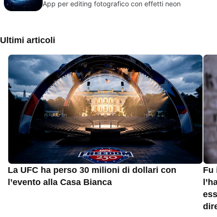
App per editing fotografico con effetti neon
Ultimi articoli
La UFC ha perso 30 milioni di dollari con
Fu 
l’evento alla Casa Bianca
l’h
ess
dir