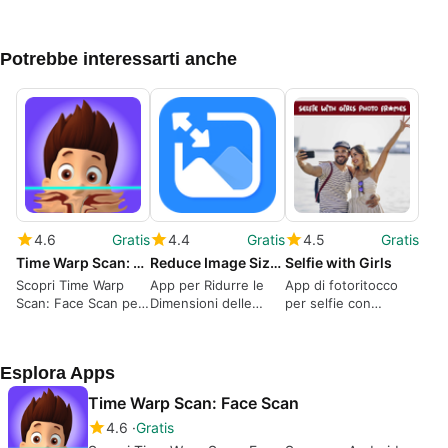
Potrebbe interessarti anche
4.6
Gratis
4.4
Gratis
4.5
Gratis
Time Warp Scan: Face Scan
Reduce Image Size Compressor
Selfie with Girls
Scopri Time Warp
App per Ridurre le
App di fotoritocco
Scan: Face Scan per
Dimensioni delle
per selfie con
Android
Immagini
ragazze
Esplora Apps
Time Warp Scan: Face Scan
4.6
Gratis